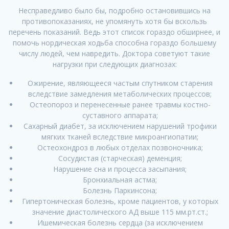
Несправедливо было бы, подробно остановившись на
противопоказаниях, не упомянуть хотя бы вскользь
перечень показаний. Ведь этот список гораздо обширнее, и
помочь нордическая ходьба способна гораздо большему
числу людей, чем навредить. Доктора советуют такие
нагрузки при следующих диагнозах:
Ожирение, являющееся частым спутником старения
вследствие замедления метаболических процессов;
Остеопороз и перенесенные ранее травмы костно-
суставного аппарата;
Сахарный диабет, за исключением нарушений трофики
мягких тканей вследствие микроангиопатии;
Остеохондроз в любых отделах позвоночника;
Сосудистая (старческая) деменция;
Нарушение сна и процесса засыпания;
Бронхиальная астма;
Болезнь Паркинсона;
Гипертоническая болезнь, кроме пациентов, у которых
значение диастолического АД выше 115 мм.рт.ст.;
Ишемическая болезнь сердца (за исключением